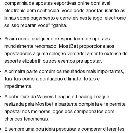
companhia de apostas esportivas online confiável
electronic bem conhecida. Você pode apostar usando as
linhas sobre pagamento e carretéis neste jogo, electronic
se isso reparar, você” “ganha.
Assim como qualquer correspondante de apostas
mundialmente renomado, MostBet proporciona aos
apostadores alguma seleção verdadeiramente extensa de
esporte elizabeth outros eventos pra apostar.
A primeira parte contém os resultados mais importantes,
tais tais como a pontuação ultimate, totais e
impediments.
A cobertura da Winners League e Leading League
realizada pela Mostbet é bastante completa e te permite
apostar nos melhores jogos dos campeonatos com
chances fenomenais.
É sempre uma boa idéia pesquisar e comparar diferentes