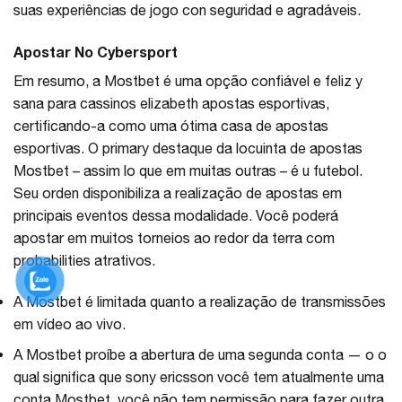
suas experiências de jogo con seguridad e agradáveis.
Apostar No Cybersport
Em resumo, a Mostbet é uma opção confiável e feliz y
sana para cassinos elizabeth apostas esportivas,
certificando-a como uma ótima casa de apostas
esportivas. O primary destaque da locuinta de apostas
Mostbet – assim lo que em muitas outras – é u futebol.
Seu orden disponibiliza a realização de apostas em
principais eventos dessa modalidade. Você poderá
apostar em muitos torneios ao redor da terra com
probabilities atrativos.
A Mostbet é limitada quanto a realização de transmissões
em vídeo ao vivo.
A Mostbet proíbe a abertura de uma segunda conta — o o
qual significa que sony ericsson você tem atualmente uma
conta Mostbet, você não tem permissão para fazer outra