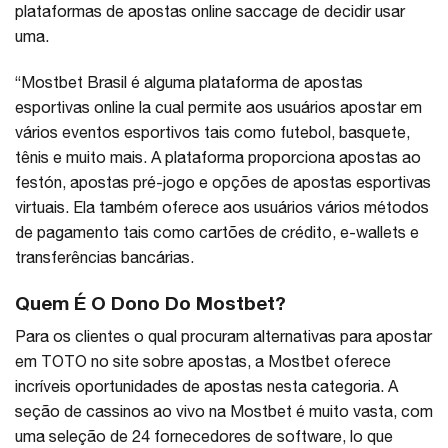
plataformas de apostas online saccage de decidir usar
uma.
“Mostbet Brasil é alguma plataforma de apostas
esportivas online la cual permite aos usuários apostar em
vários eventos esportivos tais como futebol, basquete,
tênis e muito mais. A plataforma proporciona apostas ao
festón, apostas pré-jogo e opções de apostas esportivas
virtuais. Ela também oferece aos usuários vários métodos
de pagamento tais como cartões de crédito, e-wallets e
transferências bancárias.
Quem É O Dono Do Mostbet?
Para os clientes o qual procuram alternativas para apostar
em TOTO no site sobre apostas, a Mostbet oferece
incríveis oportunidades de apostas nesta categoria. A
seção de cassinos ao vivo na Mostbet é muito vasta, com
uma seleção de 24 fornecedores de software, lo que