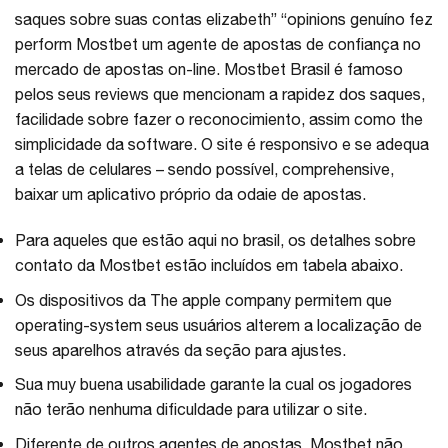
saques sobre suas contas elizabeth” “opinions genuíno fez
perform Mostbet um agente de apostas de confiança no
mercado de apostas on-line. Mostbet Brasil é famoso
pelos seus reviews que mencionam a rapidez dos saques,
facilidade sobre fazer o reconocimiento, assim como the
simplicidade da software. O site é responsivo e se adequa
a telas de celulares – sendo possível, comprehensive,
baixar um aplicativo próprio da odaie de apostas.
Para aqueles que estão aqui no brasil, os detalhes sobre
contato da Mostbet estão incluídos em tabela abaixo.
Os dispositivos da The apple company permitem que
operating-system seus usuários alterem a localização de
seus aparelhos através da seção para ajustes.
Sua muy buena usabilidade garante la cual os jogadores
não terão nenhuma dificuldade para utilizar o site.
Diferente de outros agentes de apostas, Mostbet não