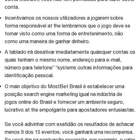
conta.
Incentivamos os nossos utilizadores a jogarem sobre
forma responsável at the lembramos que o jogo deve se
tornar visto como uma forma de entretenimento, não
como uma maneira de ganhar dinheiro.
A tablado irá desativar imediatamente quaisquer contas os
quais tenham o mesmo nome, endereço para e-mail,
número para telefone” “systems outras informações para
identificação pessoal.
O main objetivo do MostBet Brasil é estabelecer uma
posição search engine marketing igual na indústria de
jogos online do Brasil e fornecer um ambiente seguro,
lucrativo at the empolgante para apostadores entusiastas.
Se você adivinhar com exatidão os resultados de achacar
menos 9 dos 15 eventos, você ganhará uma recompensa.
Se você dar na pontuação necessita, por exemplo, o valor