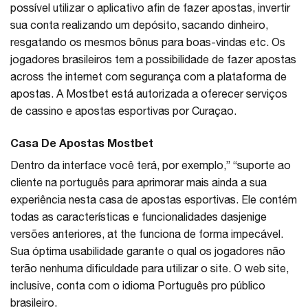
possível utilizar o aplicativo afin de fazer apostas, invertir
sua conta realizando um depósito, sacando dinheiro,
resgatando os mesmos bônus para boas-vindas etc. Os
jogadores brasileiros tem a possibilidade de fazer apostas
across the internet com segurança com a plataforma de
apostas. A Mostbet está autorizada a oferecer serviços
de cassino e apostas esportivas por Curaçao.
Casa De Apostas Mostbet
Dentro da interface você terá, por exemplo,” “suporte ao
cliente na português para aprimorar mais ainda a sua
experiência nesta casa de apostas esportivas. Ele contém
todas as características e funcionalidades dasjenige
versões anteriores, at the funciona de forma impecável.
Sua óptima usabilidade garante o qual os jogadores não
terão nenhuma dificuldade para utilizar o site. O web site,
inclusive, conta com o idioma Português pro público
brasileiro.