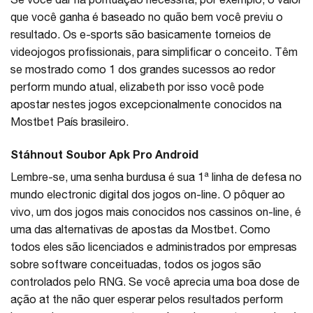
que você ganha é baseado no quão bem você previu o
resultado. Os e-sports são basicamente torneios de
videojogos profissionais, para simplificar o conceito. Têm
se mostrado como 1 dos grandes sucessos ao redor
perform mundo atual, elizabeth por isso você pode
apostar nestes jogos excepcionalmente conocidos na
Mostbet País brasileiro.
Stáhnout Soubor Apk Pro Android
Lembre-se, uma senha burdusa é sua 1ª linha de defesa no
mundo electronic digital dos jogos on-line. O pôquer ao
vivo, um dos jogos mais conocidos nos cassinos on-line, é
uma das alternativas de apostas da Mostbet. Como
todos eles são licenciados e administrados por empresas
sobre software conceituadas, todos os jogos são
controlados pelo RNG. Se você aprecia uma boa dose de
ação at the não quer esperar pelos resultados perform