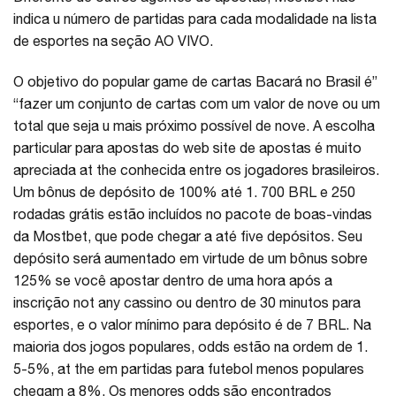
indica u número de partidas para cada modalidade na lista
de esportes na seção AO VIVO.
O objetivo do popular game de cartas Bacará no Brasil é”
“fazer um conjunto de cartas com um valor de nove ou um
total que seja u mais próximo possível de nove. A escolha
particular para apostas do web site de apostas é muito
apreciada at the conhecida entre os jogadores brasileiros.
Um bônus de depósito de 100% até 1. 700 BRL e 250
rodadas grátis estão incluídos no pacote de boas-vindas
da Mostbet, que pode chegar a até five depósitos. Seu
depósito será aumentado em virtude de um bônus sobre
125% se você apostar dentro de uma hora após a
inscrição not any cassino ou dentro de 30 minutos para
esportes, e o valor mínimo para depósito é de 7 BRL. Na
maioria dos jogos populares, odds estão na ordem de 1.
5-5%, at the em partidas para futebol menos populares
chegam a 8%. Os menores odds são encontrados