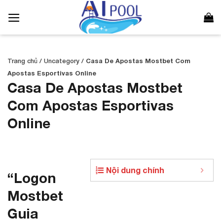
Bỏ
qua
nội
dung
Trang chủ
/
Uncategory
/
Casa De Apostas Mostbet Com
Apostas Esportivas Online
Casa De Apostas Mostbet
Com Apostas Esportivas
Online
Nội dung chính
“Logon
Mostbet
Guia