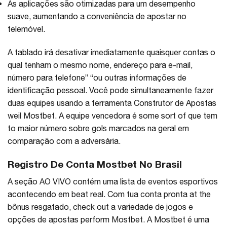
As aplicações são otimizadas para um desempenho
suave, aumentando a conveniência de apostar no
telemóvel.
A tablado irá desativar imediatamente quaisquer contas o
qual tenham o mesmo nome, endereço para e-mail,
número para telefone” “ou outras informações de
identificação pessoal. Você pode simultaneamente fazer
duas equipes usando a ferramenta Construtor de Apostas
weil Mostbet. A equipe vencedora é some sort of que tem
to maior número sobre gols marcados na geral em
comparação com a adversária.
Registro De Conta Mostbet No Brasil
A seção AO VIVO contém uma lista de eventos esportivos
acontecendo em beat real. Com tua conta pronta at the
bônus resgatado, check out a variedade de jogos e
opções de apostas perform Mostbet. A Mostbet é uma