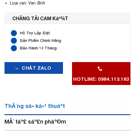
Loại van: Van đỉnh
CHÃNG TÃI CAM Káº¾T
Hỗ Trợ Lắp Đặt
Sản Phẩm Chính Hãng
Bảo Hành 12 Tháng
CHÁT ZALO
HOTLINE: 0984.113.163
ThÃ´ng sá» ká»¹ thuáº­t
MÃ´ táº£ sáº£n pháº©m