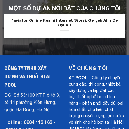
MỘT SỐ DỰ ÁN NỔI BẬT CỦA CHÚNG TÔI
“aviator Online Resmi Internet Sitesi: Gerçek Afin De
Oyunu
CÔNG TY TNHH XÂY
VỀ CHÚNG TÔI
DỰNG VÀ THIẾT BỊ AT
AT POOL
– Công ty chuyên
POOL
cung cấp, thi công, thiết kế,
xây dựng và lắp đặt các
ĐC:
Số 53/100 KTT ô tô 3,
loại thiết bị bể bơi chính
tổ 14 phường Kiến Hưng,
hãng – phân phối đầy đủ loại
quận Hà Đông, Hà Nội
hóa chất, phụ kiện chất
lượng chuyên dụng lọc nước,
Hotline:
0984 113 163 -
vệ sinh cho hồ bơi tại Hà Nội,
TP HCM, Đà Nẵng, Hải Phòng,