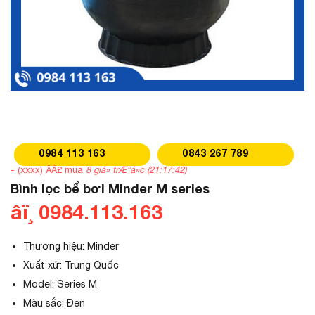
0984 113 163
0843 267 789
- (xxxx) ÄÃ£ mua
8 giá» trÆ°á»c (21:17:42)
Bình lọc bể bơi Minder M series
âï¸ 0984.113.163
Thương hiệu: Minder
Xuất xứ: Trung Quốc
Model: Series M
Màu sắc: Đen