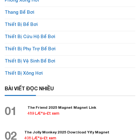
Thang Bể Bơi
Thiết Bị Bể Bơi
Thiết Bị Cứu Hộ Bể Bơi
Thiết Bị Phụ Trợ Bể Bơi
Thiết Bị Vệ Sinh Bể Bơi
Thiết Bị Xông Hơi
BÀI VIẾT ĐỌC NHIỀU
01
The Friend 2025 Magnet Magnet Link
489 LÆ°á»£t xem
02
The Jolly Monkey 2025 Dow𝚗load Yify Magnet
408 LÆ°á»£t xem