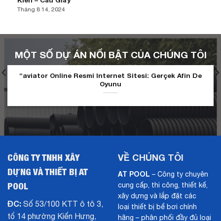
Tháng 8 14, 2024
MỘT SỐ DỰ ÁN NỔI BẬT CỦA CHÚNG TÔI
“aviator Online Resmi Internet Sitesi: Gerçek Afin De
Oyunu
CÔNG TY TNHH XÂY
VỀ CHÚNG TÔI
DỰNG VÀ THIẾT BỊ AT
AT POOL
– Công ty chuyên
POOL
cung cấp, thi công, thiết kế,
xây dựng và lắp đặt các
ĐC:
Số 53/100 KTT ô tô 3,
loại thiết bị bể bơi chính
tổ 14 phường Kiến Hưng,
hãng – phân phối đầy đủ loại