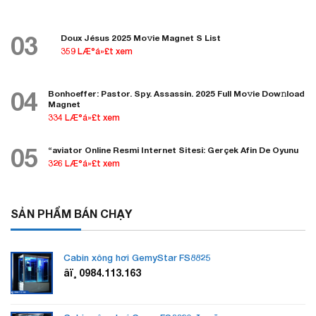
03
Doux Jésus 2025 Mo𝚟ie Magnet S List
359 LÆ°á»£t xem
04
Bonhoeffer: Pastor. Spy. Assassin. 2025 Full Mo𝚟ie Dow𝚗load
Magnet
334 LÆ°á»£t xem
05
“aviator Online Resmi Internet Sitesi: Gerçek Afin De Oyunu
326 LÆ°á»£t xem
SẢN PHẨM BÁN CHẠY
Cabin xông hơi GemyStar FS8825
âï¸ 0984.113.163