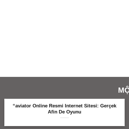
MỘ
“aviator Online Resmi Internet Sitesi: Gerçek
Afin De Oyunu