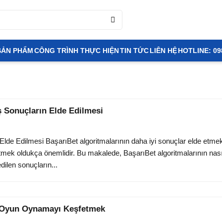
SẢN PHẨM
CÔNG TRÌNH THỰC HIỆN
TIN TỨC
LIÊN HỆ
HOTLINE: 09
iş Sonuçların Elde Edilmesi
n Elde Edilmesi BaşarıBet algoritmalarının daha iyi sonuçlar elde etmek
şfetmek oldukça önemlidir. Bu makalede, BaşarıBet algoritmalarının nası
edilen sonuçların...
ı Oyun Oynamayı Keşfetmek