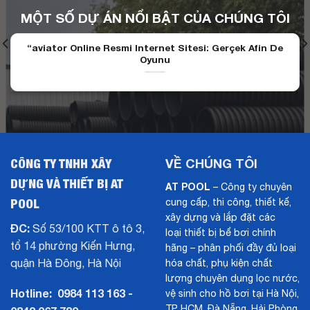
MỘT SỐ DỰ ÁN NỔI BẬT CỦA CHÚNG TÔI
“aviator Online Resmi Internet Sitesi: Gerçek Afin De
Oyunu
CÔNG TY TNHH XÂY
VỀ CHÚNG TÔI
DỰNG VÀ THIẾT BỊ AT
AT POOL
– Công ty chuyên
POOL
cung cấp, thi công, thiết kế,
xây dựng và lắp đặt các
ĐC:
Số 53/100 KTT ô tô 3,
loại thiết bị bể bơi chính
tổ 14 phường Kiến Hưng,
hãng – phân phối đầy đủ loại
quận Hà Đông, Hà Nội
hóa chất, phụ kiện chất
lượng chuyên dụng lọc nước,
Hotline:
0984 113 163 -
vệ sinh cho hồ bơi tại Hà Nội,
TP HCM, Đà Nẵng, Hải Phòng,