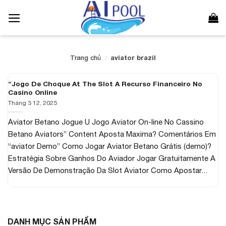
Bỏ
qua
nội
dung
Trang chủ
/
aviator brazil
“Jogo De Choque At The Slot A Recurso Financeiro No
Casino Online
Tháng 3 12, 2025
Aviator Betano Jogue U Jogo Aviator On-line No Cassino
Betano Aviators” Content Aposta Maxima? Comentários Em
“aviator Demo” Como Jogar Aviator Betano Grátis (demo)?
Estratégia Sobre Ganhos Do Aviador Jogar Gratuitamente A
Versão De Demonstração Da Slot Aviator Como Apostar...
DANH MỤC SẢN PHẨM