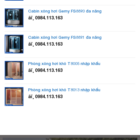
Cabin xông hơi Gemy FS8820 đa năng
âï¸ 0984.113.163
Cabin xông hơi Gemy FS8821 đa năng
âï¸ 0984.113.163
Phòng xông hơi khô T8005 nhập khẩu
âï¸ 0984.113.163
Phòng xông hơi khô T8013 nhập khẩu
âï¸ 0984.113.163