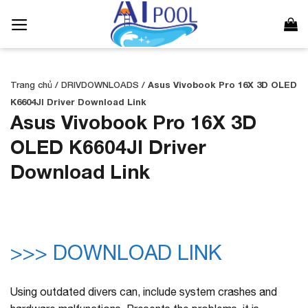
Bỏ
qua
nội
dung
Trang chủ
/
DRIVDOWNLOADS
/
Asus Vivobook Pro 16X 3D OLED
K6604JI Driver Download Link
Asus Vivobook Pro 16X 3D
OLED K6604JI Driver
Download Link
>>> DOWNLOAD LINK
Using outdated divers can, include system crashes and