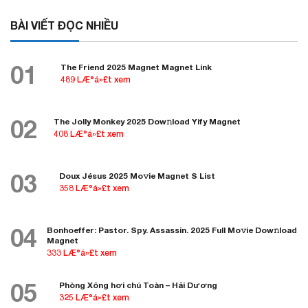
BÀI VIẾT ĐỌC NHIỀU
01
The Friend 2025 Magnet Magnet Link
489 LÆ°á»£t xem
02
The Jolly Monkey 2025 Dow𝚗load Yify Magnet
408 LÆ°á»£t xem
03
Doux Jésus 2025 Mo𝚟ie Magnet S List
358 LÆ°á»£t xem
04
Bonhoeffer: Pastor. Spy. Assassin. 2025 Full Mo𝚟ie Dow𝚗load
Magnet
333 LÆ°á»£t xem
05
Phòng Xông hơi chú Toàn – Hải Dương
325 LÆ°á»£t xem