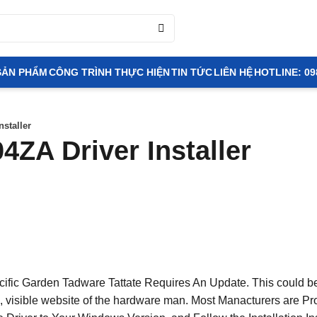
SẢN PHẨM
CÔNG TRÌNH THỰC HIỆN
TIN TỨC
LIÊN HỆ
HOTLINE: 09
staller
ZA Driver Installer
ecific Garden Tadware Tattate Requires An Update. This could b
te, visible website of the hardware man. Most Manacturers are Pr