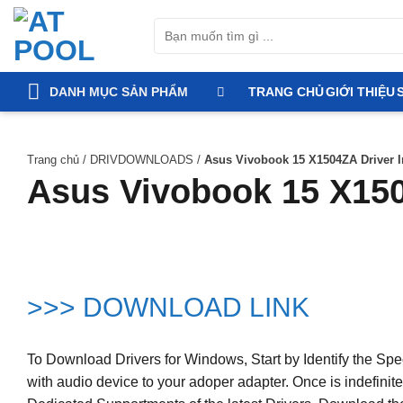
Bỏ
Tìm
qua
kiếm:
nội
dung
DANH MỤC SẢN PHẨM
TRANG CHỦ
GIỚI THIỆU
Trang chủ
/
DRIVDOWNLOADS
/
Asus Vivobook 15 X1504ZA Driver In
Asus Vivobook 15 X1504
>>> DOWNLOAD LINK
To Download Drivers for Windows, Start by Identify the Sp
with audio device to your adoper adapter. Once is indefini