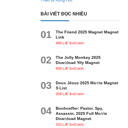
Thiết Bị Xông Hơi
BÀI VIẾT ĐỌC NHIỀU
01
The Friend 2025 Magnet Magnet
Link
489 LÆ°á»£t xem
02
The Jolly Monkey 2025
Dow𝚗load Yify Magnet
408 LÆ°á»£t xem
03
Doux Jésus 2025 Mo𝚟ie Magnet
S List
358 LÆ°á»£t xem
04
Bonhoeffer: Pastor. Spy.
Assassin. 2025 Full Mo𝚟ie
Dow𝚗load Magnet
333 LÆ°á»£t xem