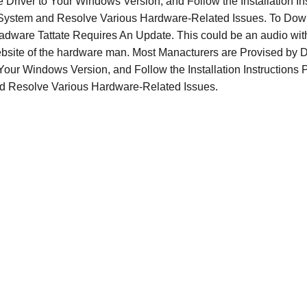
 Driver to Your Windows Version, and Follow the Installation In
 System and Resolve Various Hardware-Related Issues. To Do
 Tadware Tattate Requires An Update. This could be an audio wit
 website of the hardware man. Most Manacturers are Provised by 
Your Windows Version, and Follow the Installation Instructions 
d Resolve Various Hardware-Related Issues.