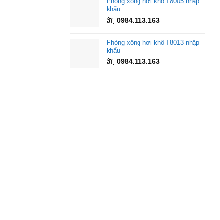
Phòng xông hơi khô T8005 nhập
khẩu
âï¸ 0984.113.163
Phòng xông hơi khô T8013 nhập
khẩu
âï¸ 0984.113.163