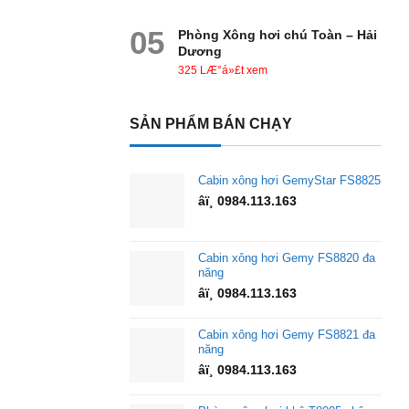
05
Phòng Xông hơi chú Toàn – Hải
Dương
325 LÆ°á»£t xem
SẢN PHẨM BÁN CHẠY
Cabin xông hơi GemyStar FS8825
âï¸ 0984.113.163
Cabin xông hơi Gemy FS8820 đa
năng
âï¸ 0984.113.163
Cabin xông hơi Gemy FS8821 đa
năng
âï¸ 0984.113.163