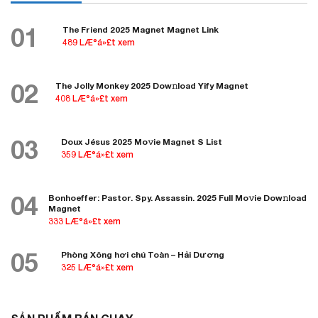
01
The Friend 2025 Magnet Magnet Link
489 LÆ°á»£t xem
02
The Jolly Monkey 2025 Dow𝚗load Yify Magnet
408 LÆ°á»£t xem
03
Doux Jésus 2025 Mo𝚟ie Magnet S List
359 LÆ°á»£t xem
04
Bonhoeffer: Pastor. Spy. Assassin. 2025 Full Mo𝚟ie Dow𝚗load
Magnet
333 LÆ°á»£t xem
05
Phòng Xông hơi chú Toàn – Hải Dương
325 LÆ°á»£t xem