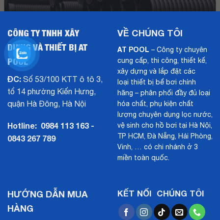
CÔNG TY TNHH XÂY
VỀ CHÚNG TÔI
DỰNG VÀ THIẾT BỊ AT
AT POOL
– Công ty chuyên
POOL
cung cấp, thi công, thiết kế,
xây dựng và lắp đặt các
ĐC:
Số 53/100 KTT ô tô 3,
loại thiết bị bể bơi chính
tổ 14 phường Kiến Hưng,
hãng – phân phối đầy đủ loại
quận Hà Đông, Hà Nội
hóa chất, phụ kiện chất
lượng chuyên dụng lọc nước,
Hotline:
0984 113 163 -
vệ sinh cho hồ bơi tại Hà Nội,
TP HCM, Đà Nẵng, Hải Phòng,
0843 267 789
Vinh, … có chi nhánh ở 3
miền toàn quốc.
HƯỚNG DẪN MUA
KẾT NỐI CHÚNG TÔI
HÀNG