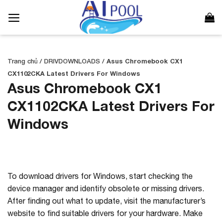
Bỏ
qua
nội
dung
Trang chủ
/
DRIVDOWNLOADS
/
Asus Chromebook CX1
CX1102CKA Latest Drivers For Windows
Asus Chromebook CX1
CX1102CKA Latest Drivers For
Windows
To download drivers for Windows, start checking the
device manager and identify obsolete or missing drivers.
After finding out what to update, visit the manufacturer’s
website to find suitable drivers for your hardware. Make