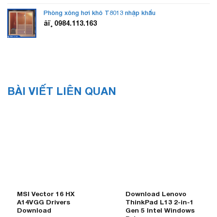
Phòng xông hơi khô T8013 nhập khẩu
âï¸ 0984.113.163
BÀI VIẾT LIÊN QUAN
MSI Vector 16 HX
Download Lenovo
A14VGG Drivers
ThinkPad L13 2-in-1
Download
Gen 5 Intel Windows