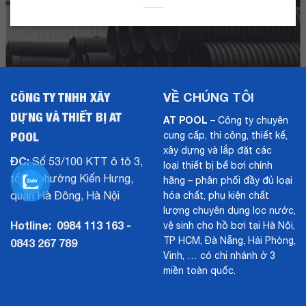
CÔNG TY TNHH XÂY
VỀ CHÚNG TÔI
DỰNG VÀ THIẾT BỊ AT
AT POOL
– Công ty chuyên
POOL
cung cấp, thi công, thiết kế,
xây dựng và lắp đặt các
ĐC:
Số 53/100 KTT ô tô 3,
loại thiết bị bể bơi chính
tổ 14 phường Kiến Hưng,
hãng – phân phối đầy đủ loại
quận Hà Đông, Hà Nội
hóa chất, phụ kiện chất
lượng chuyên dụng lọc nước,
Hotline:
0984 113 163 -
vệ sinh cho hồ bơi tại Hà Nội,
TP HCM, Đà Nẵng, Hải Phòng,
0843 267 789
Vinh, … có chi nhánh ở 3
miền toàn quốc.