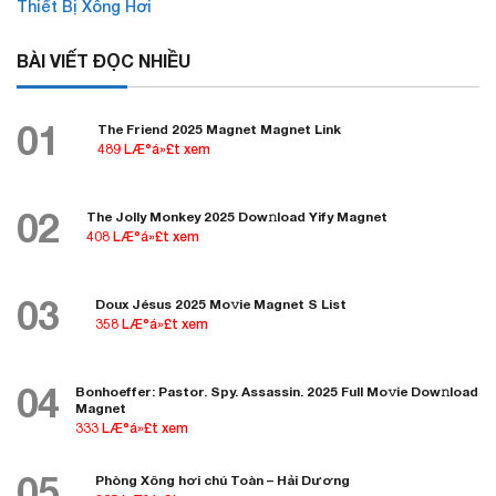
Thiết Bị Xông Hơi
BÀI VIẾT ĐỌC NHIỀU
01
The Friend 2025 Magnet Magnet Link
489 LÆ°á»£t xem
02
The Jolly Monkey 2025 Dow𝚗load Yify Magnet
408 LÆ°á»£t xem
03
Doux Jésus 2025 Mo𝚟ie Magnet S List
358 LÆ°á»£t xem
04
Bonhoeffer: Pastor. Spy. Assassin. 2025 Full Mo𝚟ie Dow𝚗load
Magnet
333 LÆ°á»£t xem
05
Phòng Xông hơi chú Toàn – Hải Dương