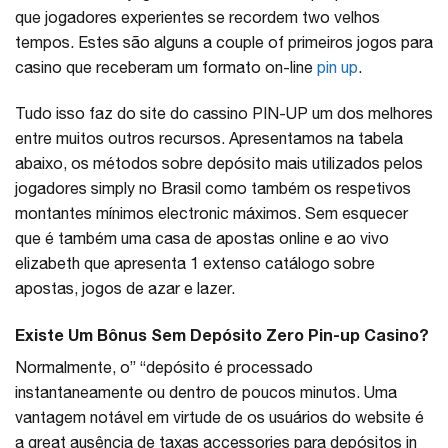
que jogadores experientes se recordem two velhos
tempos. Estes são alguns a couple of primeiros jogos para
casino que receberam um formato on-line
pin up
.
Tudo isso faz do site do cassino PIN-UP um dos melhores
entre muitos outros recursos. Apresentamos na tabela
abaixo, os métodos sobre depósito mais utilizados pelos
jogadores simply no Brasil como também os respetivos
montantes mínimos electronic máximos. Sem esquecer
que é também uma casa de apostas online e ao vivo
elizabeth que apresenta 1 extenso catálogo sobre
apostas, jogos de azar e lazer.
Existe Um Bônus Sem Depósito Zero Pin-up Casino?
Normalmente, o” “depósito é processado
instantaneamente ou dentro de poucos minutos. Uma
vantagem notável em virtude de os usuários do website é
a great ausência de taxas accessories para depósitos in