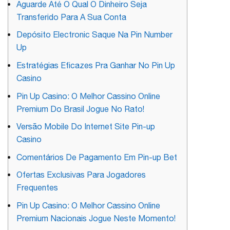
Aguarde Até O Qual O Dinheiro Seja
Transferido Para A Sua Conta
Depósito Electronic Saque Na Pin Number
Up
Estratégias Eficazes Pra Ganhar No Pin Up
Casino
Pin Up Casino: O Melhor Cassino Online
Premium Do Brasil Jogue No Rato!
Versão Mobile Do Internet Site Pin-up
Casino
Comentários De Pagamento Em Pin-up Bet
Ofertas Exclusivas Para Jogadores
Frequentes
Pin Up Casino: O Melhor Cassino Online
Premium Nacionais Jogue Neste Momento!