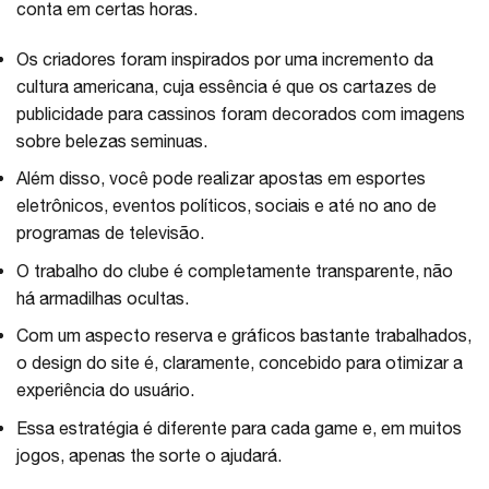
conta em certas horas.
Os criadores foram inspirados por uma incremento da
cultura americana, cuja essência é que os cartazes de
publicidade para cassinos foram decorados com imagens
sobre belezas seminuas.
Além disso, você pode realizar apostas em esportes
eletrônicos, eventos políticos, sociais e até no ano de
programas de televisão.
O trabalho do clube é completamente transparente, não
há armadilhas ocultas.
Com um aspecto reserva e gráficos bastante trabalhados,
o design do site é, claramente, concebido para otimizar a
experiência do usuário.
Essa estratégia é diferente para cada game e, em muitos
jogos, apenas the sorte o ajudará.