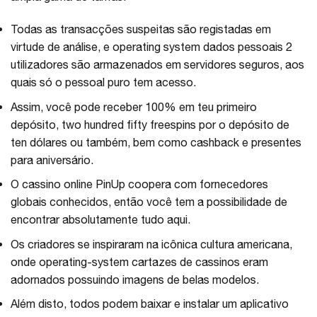
Todas as transacções suspeitas são registadas em
virtude de análise, e operating system dados pessoais 2
utilizadores são armazenados em servidores seguros, aos
quais só o pessoal puro tem acesso.
Assim, você pode receber 100% em teu primeiro
depósito, two hundred fifty freespins por o depósito de
ten dólares ou também, bem como cashback e presentes
para aniversário.
O cassino online PinUp coopera com fornecedores
globais conhecidos, então você tem a possibilidade de
encontrar absolutamente tudo aqui.
Os criadores se inspiraram na icônica cultura americana,
onde operating-system cartazes de cassinos eram
adornados possuindo imagens de belas modelos.
Além disto, todos podem baixar e instalar um aplicativo