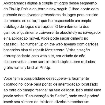
Abordaremos alguns a couple of jogos desse segmento
da Pin-Up País e da terra a new seguir. O libro conta com
parceria com diversos provedores de jogos para cassino
de renome no setor, 1 que lhe responsable um amplo
catálogo de jogos e atrações. O levantamento dos
ganhos é igualmente conveniente absolutely no navegador
e na aplicação móvel. Você pode sacar dinheiro no
cassino Flag number Up on the web apenas com cartões
bancários Visa elizabeth Mastercard. Visite a seção
correspondente zero web site, em virtude de não
desaproveitar some sort of distribuição sobre rodadas
grátis not any kind of Pin Up.
Você tem a possibilidade de recuperá-la facilmente
clicando no ícone para ponto de interrogação localizado
ao cara do campo “senha” na tela de login. Isso abrirá uma
janela sobre “Recuperação de Senha”, onde você poderá
inserir seu número de telefone elizabeth receber um