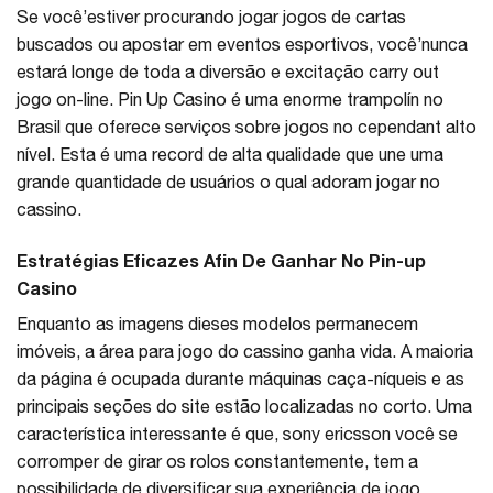
Se você’estiver procurando jogar jogos de cartas
buscados ou apostar em eventos esportivos, você’nunca
estará longe de toda a diversão e excitação carry out
jogo on-line. Pin Up Casino é uma enorme trampolín no
Brasil que oferece serviços sobre jogos no cependant alto
nível. Esta é uma record de alta qualidade que une uma
grande quantidade de usuários o qual adoram jogar no
cassino.
Estratégias Eficazes Afin De Ganhar No Pin-up
Casino
Enquanto as imagens dieses modelos permanecem
imóveis, a área para jogo do cassino ganha vida. A maioria
da página é ocupada durante máquinas caça-níqueis e as
principais seções do site estão localizadas no corto. Uma
característica interessante é que, sony ericsson você se
corromper de girar os rolos constantemente, tem a
possibilidade de diversificar sua experiência de jogo