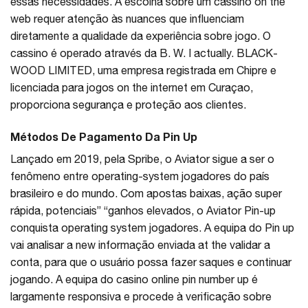
essas necessidades. A escolha sobre um cassino on the
web requer atenção às nuances que influenciam
diretamente a qualidade da experiência sobre jogo. O
cassino é operado através da B. W. I actually. BLACK-
WOOD LIMITED, uma empresa registrada em Chipre e
licenciada para jogos on the internet em Curaçao,
proporciona segurança e proteção aos clientes.
Métodos De Pagamento Da Pin Up
Lançado em 2019, pela Spribe, o Aviator sigue a ser o
fenômeno entre operating-system jogadores do país
brasileiro e do mundo. Com apostas baixas, ação super
rápida, potenciais” “ganhos elevados, o Aviator Pin-up
conquista operating system jogadores. A equipa do Pin up
vai analisar a new informação enviada at the validar a
conta, para que o usuário possa fazer saques e continuar
jogando. A equipa do casino online pin number up é
largamente responsiva e procede à verificação sobre