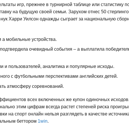
льтаты игр, прежнее в турнирной таблице или статистику по
тавку на будущую своей семьи. Зарухом отнес 50 стерлинго
й внук Харри Уилсон однажды сыграет за национальную сбор
и а мобильные устройства.
а, подтвердила очевидный события – а выплатила победите
и и пользователей, аналитика и популярные исходы.
нного с футбольными перспективами английских детей.
ать атмосферу соревнований.
ффициентов всех включенных же купон одиночных исходов
нально этим цифрам всегда растет степеней риска проигры
ки на спорт онлайн нельзя разглядеть в качестве источник
нальным беттором
1win
.