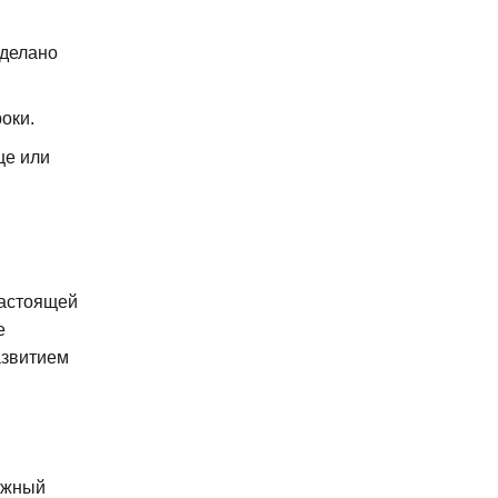
сделано
оки.
це или
настоящей
е
азвитием
ужный