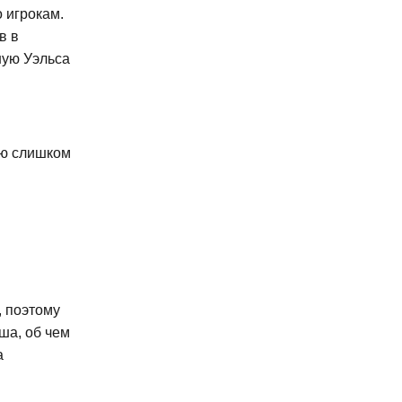
 игрокам.
в в
ную Уэльса
лю слишком
, поэтому
ша, об чем
а