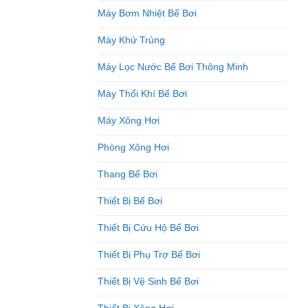
Máy Bơm Nhiệt Bể Bơi
Máy Khử Trùng
Máy Lọc Nước Bể Bơi Thông Minh
Máy Thổi Khí Bể Bơi
Máy Xông Hơi
Phòng Xông Hơi
Thang Bể Bơi
Thiết Bị Bể Bơi
Thiết Bị Cứu Hộ Bể Bơi
Thiết Bị Phụ Trợ Bể Bơi
Thiết Bị Vệ Sinh Bể Bơi