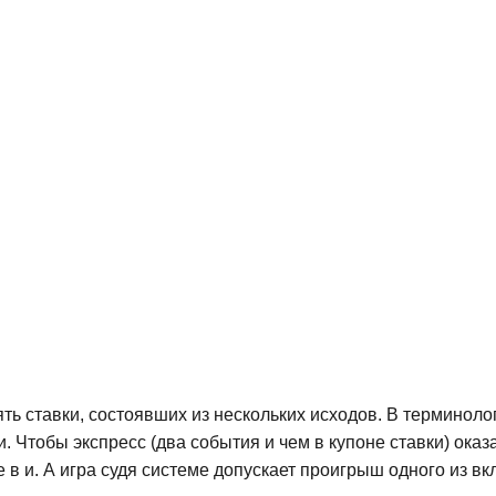
ь ставки, состоявших из нескольких исходов. В терминоло
. Чтобы экспресс (два события и чем в купоне ставки) оказ
в и. А игра судя системе допускает проигрыш одного из в