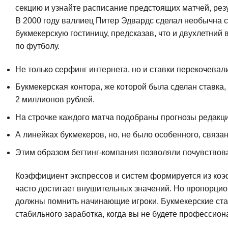
секцию и узнайте расписание предстоящих матчей, резу
В 2000 году валлиец Питер Эдвардс сделал необычна с
букмекерскую гостиницу, предсказав, что и двухлетни
по футболу.
Не только серфинг интернета, но и ставки перекочевал
Букмекерская контора, же которой была сделан ставк
2 миллионов рублей.
На строчке каждого матча подобраны прогнозы редакци
А линейках букмекеров, но, не было особенного, связа
Этим образом беттинг-компания позволяли почувствов
Коэффициент экспрессов и систем формируется из коэ
часто достигает внушительных значений. Но пропорцио
должны помнить начинающие игроки. Букмекерские став
стабильного заработка, когда вы не будете профессио