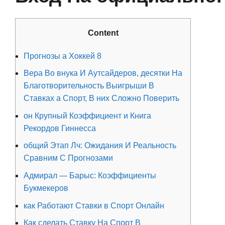
Content
Прогнозы а Хоккей 8
Вера Во внука И Аутсайдеров, десятки На
Благотворительность Выигрыши В
Ставках а Спорт, В них Сложно Поверить
он Крупный Коэффициент и Книга
Рекордов Гиннесса
общий Этап Лч: Ожидания И Реальность
Сравним С Прогнозами
Адмирал — Барыс: Коэффициенты
Букмекеров
как Работают Ставки в Спорт Онлайн
Как сделать Ставку На Спорт В