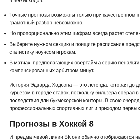
в нее исходов.
Точные прогнозы возможны только при качественном п
грамотный разбор невозможно.
Но пропорционально этим цифрам всегда растет степе
Выберите нужном секцию и поищите расписание предст
статистику ноунсом игрокам.
В матчах, предполагающих овертайм а серию пенальти,
компенсированных арбитром минут.
История Эдварда Ходсона — это легенда, которая до д
курьезом в городе ставок, поскольку бильзера собрал 
последствия дли букмекерской конторы. В свою очеред
профессиональных спортивных лиг и приходом первых
Прогнозы в Хоккей 8
И предматчевой линии БК они обычно отображаются на