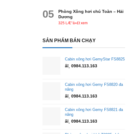
05
Phòng Xông hơi chú Toàn – Hải
Dương
325 LÆ°á»£t xem
SẢN PHẨM BÁN CHẠY
Cabin xông hơi GemyStar FS8825
âï¸ 0984.113.163
Cabin xông hơi Gemy FS8820 đa
năng
âï¸ 0984.113.163
Cabin xông hơi Gemy FS8821 đa
năng
âï¸ 0984.113.163