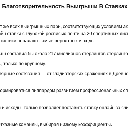
На Благотворительность Выигрыши В Ставках
ет же всех выигрышных пари, соответствующих условиям ак
йн ставки с глубокой росписью почти на 20 спортивных дис
атистики попадают самые вероятных исходы.
ыш составил бы около 217 миллионов стерлингов стерлинго
 только по-крупному.
лярные состязания — от гладиаторских сражениях в Древн
 формироваться пиппардом развитием профессиональных с
 исходы, только позволяет поставить ставку онлайн за сч
зотказные команды, выбирая низкому коэффициенты.