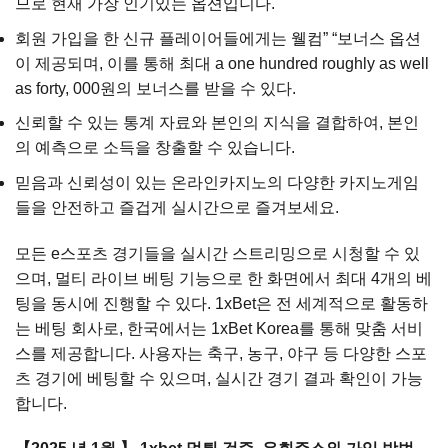
므로 현재 가장 인기있는 옵션입니다.
회원 가입을 한 신규 플레이어들에게는 웰컴” “보너스 옵션
이 제공되며, 이를 통해 최대 a one hundred roughly as well
as forty, 000원의 보너스를 받을 수 있다.
신뢰할 수 있는 통계 자료와 본인의 지식을 결합하여, 본인
의 예측으로 소득을 창출할 수 있습니다.
믿음과 신뢰성이 있는 온라인카지노의 다양한 카지노게임
들을 안전하고 즐겁게 실시간으로 즐겨보세요.
모든 e스포츠 경기들을 실시간 스트리밍으로 시청할 수 있
으며, 멀티 라이브 베팅 기능으로 한 화면에서 최대 4개의 베
팅을 동시에 진행할 수 있다. 1xBet은 전 세계적으로 활동하
는 베팅 회사로, 한국에서는 1xBet Korea를 통해 맞춤 서비
스를 제공합니다. 사용자는 축구, 농구, 야구 등 다양한 스포
츠 경기에 베팅할 수 있으며, 실시간 경기 결과 확인이 가능
합니다.