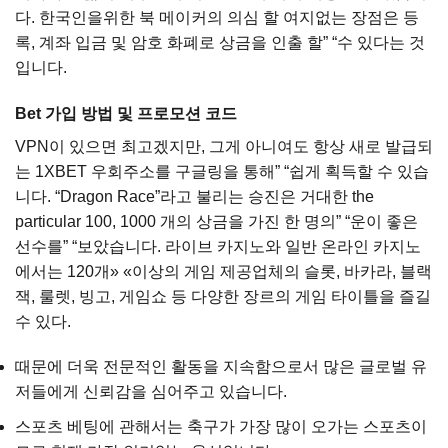
다. 한국인을위한 북 메이커의 의심 할 여지없는 장점은 등
록, 계좌 입금 및 암호 화폐로 상금을 인출 할” “수 있다는 것
입니다.
Be͏t͏ 가입 방법͏ 및 프로모͏션 코드
VPN이 있으면 최고겠지만, 그게 아니여도 항상 새로 발급되
는 1XBET 우회주소를 구글링을 통해” “쉽게 획득할 수 있습
니다. “Dragon Race”라고 불리는 승진은 거대한 the
particular 100, 1000 개의 상금을 가진 한 명의” “운이 좋은
선수를” “보았습니다. 라이브 카지노와 일반 온라인 카지노
에서는 120개» «이상의 게임 제공업체의 슬롯, 바카라, 블랙
잭, 룰렛, 빙고, 게임쇼 등 다양한 장르의 게임 타이틀을 즐길
수 있다.
때문에 더욱 전문적인 활동을 지속함으로서 많은 글로벌 유
저들에게 신뢰감을 심어주고 있습니다.
스포츠 베팅에 관해서는 축구가 가장 많이 오가는 스포츠이