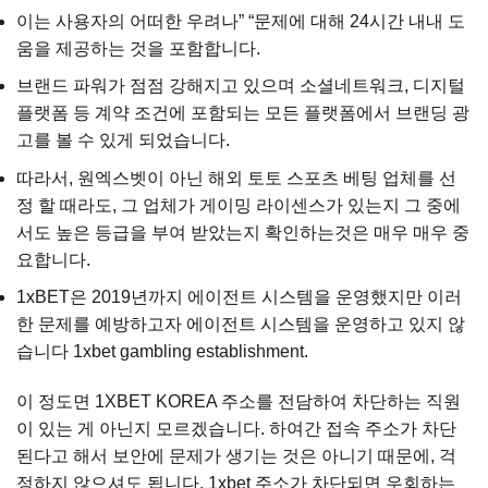
이는 사용자의 어떠한 우려나” “문제에 대해 24시간 내내 도
움을 제공하는 것을 포함합니다.
브랜드 파워가 점점 강해지고 있으며 소셜네트워크, 디지털
플랫폼 등 계약 조건에 포함되는 모든 플랫폼에서 브랜딩 광
고를 볼 수 있게 되었습니다.
따라서, 원엑스벳이 아닌 해외 토토 스포츠 베팅 업체를 선
정 할 때라도, 그 업체가 게이밍 라이센스가 있는지 그 중에
서도 높은 등급을 부여 받았는지 확인하는것은 매우 매우 중
요합니다.
1xBET은 2019년까지 에이전트 시스템을 운영했지만 이러
한 문제를 예방하고자 에이전트 시스템을 운영하고 있지 않
습니다 1xbet gambling establishment.
이 정도면 1XBET KOREA 주소를 전담하여 차단하는 직원
이 있는 게 아닌지 모르겠습니다. 하여간 접속 주소가 차단
된다고 해서 보안에 문제가 생기는 것은 아니기 때문에, 걱
정하지 않으셔도 됩니다. 1xbet 주소가 차단되면 우회하는