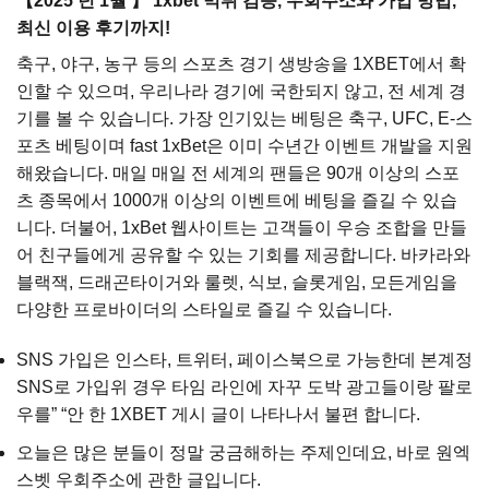
【2025 년 1월 】 1xbet 먹튀 검증, 우회주소와 가입 방법,
최신 이용 후기까지!
축구, 야구, 농구 등의 스포츠 경기 생방송을 1XBET에서 확
인할 수 있으며, 우리나라 경기에 국한되지 않고, 전 세계 경
기를 볼 수 있습니다. 가장 인기있는 베팅은 축구, UFC, E-스
포츠 베팅이며 fast 1xBet은 이미 수년간 이벤트 개발을 지원
해왔습니다. 매일 매일 전 세계의 팬들은 90개 이상의 스포
츠 종목에서 1000개 이상의 이벤트에 베팅을 즐길 수 있습
니다. 더불어, 1xBet 웹사이트는 고객들이 우승 조합을 만들
어 친구들에게 공유할 수 있는 기회를 제공합니다. 바카라와
블랙잭, 드래곤타이거와 룰렛, 식보, 슬롯게임, 모든게임을
다양한 프로바이더의 스타일로 즐길 수 있습니다.
SNS 가입은 인스타, 트위터, 페이스북으로 가능한데 본계정
SNS로 가입위 경우 타임 라인에 자꾸 도박 광고들이랑 팔로
우를” “안 한 1XBET 게시 글이 나타나서 불편 합니다.
오늘은 많은 분들이 정말 궁금해하는 주제인데요, 바로 원엑
스벳 우회주소에 관한 글입니다.