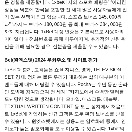
운 경험을 제공합니다. 1xbet에서의 스포츠 베팅은” “이러한
장점들 덕분에 한국을 포함한 전 세계 많은 사용자들에게 인
기 있는 선택이 되고 있습니다. 스포츠 보너스 145, 000원
과” “카지노 보너스 180, 000원 등 최대 보너스 384, 000원
까지 지급됩니다. 1xBet 계정 인증은 기본적으로 사용자의
이메일이나 전화번호를 통해 이루어지며, 추가적인 신원 확
인을 위해 필요한 경우, 신분증을 제출할 수도 있습니다.
Bet(원엑스벳) 2024 우회주소 및 사이트 평가
1xBet과 함께, 고객들은 쇼 비지니스, 영화, TELEVISION
SET, 경제, 정치는 물론 우리가 대화하는 삶의 대부분의 이
벤트들에 대해 베팅할 수 있습니다. Pocha는 수년 동안 온라
인 도박에 참여했으며 전 세계” “카지노에서 수백만 달러를
도난당한 것으로 생각됩니다. 모바일, 데스크톱, 태블릿,
TEXTUAL WRITTEN CONTENT 등 모든 장치에서 처음으
로 1xBet에 가입하는 신규 고객은 모두 환영 보너스를 받을
수 있습니다. 원엣스벳에서는 상용되는 암호화폐 중에서 인
지노가 높은 암호화폐를 모두 이용할 수 있습니다. 1xbet의