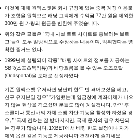
이것에 대해 원엑스벳은 회사 규정에 있는 중복 계정 이용불
가 조항을 원칙으로 해당 고객에게 수익금 77만 원을 제외한
300만 원 가량의 원금을 반환해 주었습니다.
위와 같은 글들은 “국내 사설 토토 사이트를 홍보하는 블로
그”들이 모두 일방적으로 주장하는 내용이며, 먹튀했다는 명
확한 증거도 없다.
1999년에 설립되어 각종” “배팅 사이트의 정보를 제공하는
SBR(스포츠북리뷰)과 배당흐름을 볼 수 있는 오즈포탈
(Oddsportal)을 토대로 선정하였다.
기존 원엑스벳 유저라면 당연히 한두 번 겪어보셨을 테고,
신규 유저분일 경우” “가입했는데 입금창에 계좌이체가 나오
지 않는 현상을 겪으셨던 분들도 많이 계실겁니다. 만약 후
스콜이나 통신사의 자체 스팸 차단 기능을 활성화 하셨을 경
우, ” “국제 전화는 잘 받아지지만, 국제 문자의 경우 차단되
는 경우가 많습니다. 1XBET에서 베팅 한도 설정이나 자가
제외 옵션 같은 기능도 제공하니까 건전하게 즐기세요.