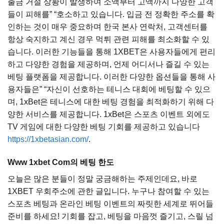
출금 거절 상황이 발생하여 소액부터 고액까지 다양한 고객
들이 피해를” “호소하고 있습니다. 입금 전 정확한 주소를 확
인하는 것이 매우 중요하며 한국 본사 연락처, 고객센터를
항상 숙지하고 계신 경우 먹튀 관련 피해를 최소화할 수 있
습니다. 이러한 기능들을 통해 1XBET은 사용자들에게 편리
하고 다양한 경험을 제공하며, 언제 어디서나 즐길 수 있는
베팅 플랫폼을 제공합니다. 이러한 다양한 옵션들을 통해 사
용자들은” “자신이 선호하는 테니스 대회에 베팅할 수 있으
며, 1xBet은 테니스에 대한 베팅 경험을 최적화하기 위해 다
양한 서비스를 제공합니다. 1xBet은 스포츠 이벤트 외에도
TV 게임에 대한 다양한 베팅 기회를 제공하고 있습니다
https://1xbetasian.com/
.
Www 1xbet Com의 베팅 한도
오늘은 많은 분들이 정말 궁금해하는 주제인데요, 바로
1XBET 우회주소에 관한 글입니다. 누구나 참여할 수 있는
스포츠 베팅과 온라인 베팅 이벤트의 짜릿한 세계로 뛰어들
준비를 하세요! 기회를 잡고, 베팅을 마음껏 즐기고, 스릴 넘