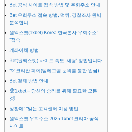
Bet 공식 사이트 접속 방법 및 우회주소 안내
Bet 우회주소 접속 방법, 먹튀, 경찰조사 완벽
분석합니
원엑스벳(1xbet) Korea 한국본사 우회주소”
“접속
계좌이체 방법
Bet(원엑스벳) 사이트 속도 ‘세팅’ 방법입니다
#2 코리안 페이(텔레그램 문의를 통한 입금)
Bet 결제 방법 안내
🏆1xbet – 당신의 승리를 위해 필요한 모든
것!
상황에” “맞는 고객센터 이용 방법
원엑스벳 우회주소 2025 1xbet 코리아 공식
사이트