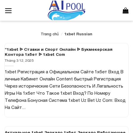
Bỏ
qua
nội
dung
Trang chủ
/
1xbet Russian
“1xbet ᐉ Ставки и Спорт Онлайн ᐉ Букмекерская
Контора 1хбет ᐉ 1xbet Com
Tháng 3 12, 2025
1xbet Регистрация а Официальном Сайте 1хбет Вход В
личные Кабинет Онлайн Content быстрый Регистрация
Через исторические Сети Безопасность И Легальность
Игры На 1хбет Что Такое 1xbet Вход? По Номеру
Телефона Бонусная Система 1xbet Uz Bet Uz Com: Вход
На Сайт...
Актуальное 1xbet Зеркало 1хбет Зеркало Работающее