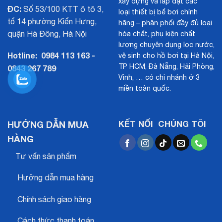
xây dựng và lắp đặt các
ĐC:
Số 53/100 KTT ô tô 3,
loại thiết bị bể bơi chính
tổ 14 phường Kiến Hưng,
hãng – phân phối đầy đủ loại
quận Hà Đông, Hà Nội
hóa chất, phụ kiện chất
lượng chuyên dụng lọc nước,
Hotline:
0984 113 163 -
vệ sinh cho hồ bơi tại Hà Nội,
TP HCM, Đà Nẵng, Hải Phòng,
0843 267 789
Vinh, … có chi nhánh ở 3
miền toàn quốc.
HƯỚNG DẪN MUA
KẾT NỐI CHÚNG TÔI
HÀNG
Tư vấn sản phẩm
Hưỡng dẫn mua hàng
Chính sách giao hàng
Cách thức thanh toán