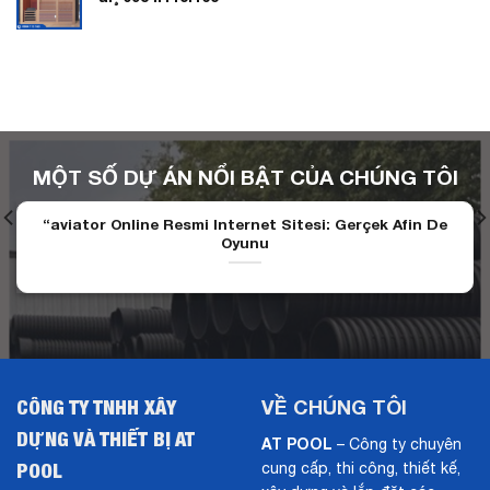
MỘT SỐ DỰ ÁN NỔI BẬT CỦA CHÚNG TÔI
“aviator Online Resmi Internet Sitesi: Gerçek Afin De
Oyunu
CÔNG TY TNHH XÂY
VỀ CHÚNG TÔI
DỰNG VÀ THIẾT BỊ AT
AT POOL
– Công ty chuyên
POOL
cung cấp, thi công, thiết kế,