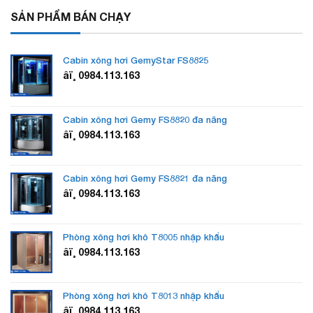
SẢN PHẨM BÁN CHẠY
Cabin xông hơi GemyStar FS8825
âï¸ 0984.113.163
Cabin xông hơi Gemy FS8820 đa năng
âï¸ 0984.113.163
Cabin xông hơi Gemy FS8821 đa năng
âï¸ 0984.113.163
Phòng xông hơi khô T8005 nhập khẩu
âï¸ 0984.113.163
Phòng xông hơi khô T8013 nhập khẩu
âï¸ 0984.113.163