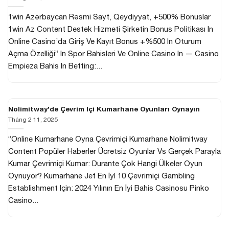
1win Azərbaycan Rəsmi Sayt, Qeydiyyat, +500% Bonuslar
1win Az Content Destek Hizmeti Şirketin Bonus Politikası In
Online Casino’da Giriş Ve Kayıt Bonus +%500 In Oturum
Açma Özelliği” In Spor Bahisleri Ve Online Casino In — Casino
Empieza Bahis In Betting:...
Nolimitway’de Çevrim Içi Kumarhane Oyunları Oynayın
Tháng 2 11, 2025
“Online Kumarhane Oyna Çevrimiçi Kumarhane Nolimitway
Content Popüler Haberler Ücretsiz Oyunlar Vs Gerçek Parayla
Kumar Çevrimiçi Kumar: Durante Çok Hangi Ülkeler Oyun
Oynuyor? Kumarhane Jet En İyi̇ 10 Çevrimiçi Gambling
Establishment Için: 2024 Yılının En İyi Bahis Casinosu Pinko
Casino...