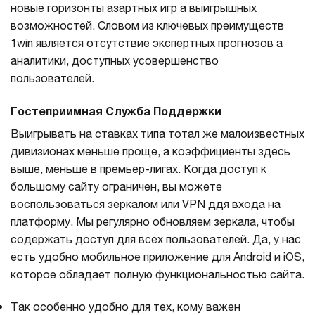
новые горизонты азартных игр а выигрышных
возможностей. Словом из ключевых преимуществ
1win является отсутствие экспертных прогнозов а
аналитики, доступных усовершенство
пользователей.
Гостеприимная Служба Поддержки
Выигрывать на ставках типа тотал же малоизвестных
дивизионах меньше проще, а коэффициенты здесь
выше, меньше в премьер-лигах. Когда доступ к
большому сайту ограничен, вы можете
воспользоваться зеркалом или VPN ддя входа на
платформу. Мы регулярно обновляем зеркала, чтобы
содержать доступ для всех пользователей. Да, у нас
есть удобно мобильное приложение для Android и iOS,
которое обладает полную функциональностью сайта.
Так особенно удобно для тех, кому важен