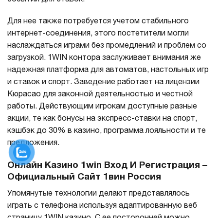
Для нее также потребуется учетом стабильного
интернет-соединения, этого постетители могли
наслаждаться играми без промедлений и проблем со
загрузкой. 1WIN контора заслуживает внимания же
надежная платформа для автоматов, настольных игр
и ставок и спорт. Заведение работает на лицензии
Кюрасао для законной деятельностью и честной
работы. Действующим игрокам доступные разные
акции, те как бонусы на экспресс-ставки на спорт,
кэшбэк до 30% в казино, программа лояльности и те
предложения.
Онлайн Казино 1win Вход И Регистрация –
Официальный Сайт 1вин Россия
Упомянутые технологии делают представлялось
играть с телефона используя адаптированную веб
страницу 1WIN казино. С ее посторонней можно