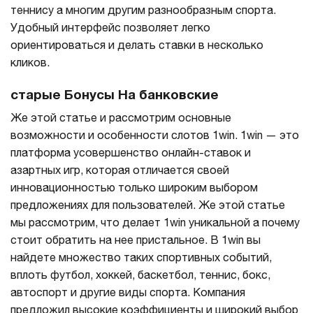
теннису а многим другим разнообразным спорта.
Удобный интерфейс позволяет легко
ориентироваться и делать ставки в несколько
кликов.
старые Бонусы На банковские
Же этой статье и рассмотрим основные
возможности и особенности слотов 1win. 1win — это
платформа усовершенство онлайн-ставок и
азартных игр, которая отличается своей
инновационностью только широким выбором
предложениях для пользователей. Же этой статье
мы рассмотрим, что делает 1win уникальной а почему
стоит обратить на нее пристальное. В 1win вы
найдете множество таких спортивных событий,
вплоть футбол, хоккей, баскетбол, теннис, бокс,
автоспорт и другие виды спорта. Компания
предложил высокие коэффициенты и широкий выбор