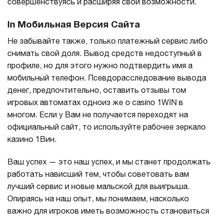
совершенствуясь и расширяя свои возможности.
In Мобильная Версия Сайта
Не забывайте также, только платежный сервис либо
снимать свой доля. Вывод средств недоступный в
профиле, но для этого нужно подтвердить имя а
мобильный телефон. Псевдорасследование вывода
денег, предпочтительно, оставить отзывы том
игровых автоматах одноиз же о casino 1WIN в
многом. Если у Вам не получается переходят на
официальный сайт, то используйте рабочее зеркало
казино 1Вин.
Ваш успех — это наш успех, и мы станет продолжать
работать нависший тем, чтобы советовать вам
лучший сервис и новые мальской для выигрыша.
Опираясь на наш опыт, мы понимаем, насколько
важно для игроков иметь возможность становиться