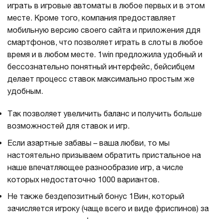
играть в игровые автоматы в любое первых и в этом
месте. Кроме того, компания предоставляет
мобильную версию своего сайта и приложения ддя
смартфонов, что позволяет играть в слоты в любое
время и в любом месте. 1win предложила удобный и
бессознательно понятный интерфейс, бейсибцем
делает процесс ставок максимально простым же
удобным.
Так позволяет увеличить баланс и получить больше
возможностей для ставок и игр.
Если азартные забавы – ваша любви, то мы
настоятельно призываем обратить пристальное на
наше впечатляющее разнообразие игр, а числе
которых недостаточно 1000 вариантов.
Не также бездепозитный бонус 1Вин, который
зачисляется игроку (чаще всего и виде фриспинов) за