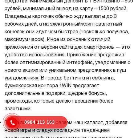
средства. Минимальный депозит в 1 Вин казино – 500
рублей, минимальный вывод на карту – 1500 рублей.
Владельцы карточек обычно жду выплаты до 3
рабочих дней, а на электронный/криптовалютный
кошелек они идут чем быстрее (несколько получаса,
максимум часов). Иное из основных отличий
приложения от версии сайта для смартфонов — это
удобство использования. Приложение предложил
более оптимизированный интерфейс, уведомления о
нового акциях или уникальном предложениях в пуш
уведомлениях. В городе беттинга и гемблинга,
букмекерская контора 1WIN предлагает
дополнительные подарки, щедрые бонусы,
промокоды, которые делают вращения более
азартными.
0984 113 163
Тогда постоянно обновляем наш каталог, добавляя
новой игры и следуя последним тенденциям
индустрии, чтобы вы всегда могли наслаждаться