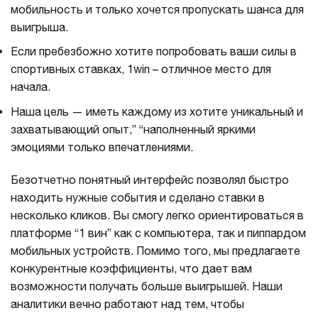
мобильность и только хочется пропускать шанса для
выигрыша.
Если пребезбожно хотите попробовать ваши силы в
спортивных ставках, 1win – отличное место для
начала.
Наша цель — иметь каждому из хотите уникальный и
захватывающий опыт,” “наполненный яркими
эмоциями только впечатлениями.
Безотчетно понятный интерфейс позволял быстро
находить нужные события и сделано ставки в
несколько кликов. Вы смогу легко ориентироваться в
платформе “1 вин” как с компьютера, так и пиппардом
мобильных устройств. Помимо того, мы предлагаете
конкурентные коэффициенты, что дает вам
возможности получать больше выигрышей. Наши
аналитики вечно работают над тем, чтобы