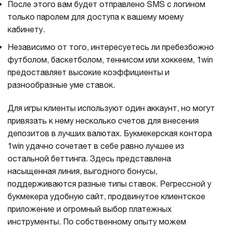
После этого вам будет отправлено SMS с логином
только паролем для доступа к вашему моему
кабинету.
Независимо от того, интересуетесь ли пребезбожно
футболом, баскетболом, теннисом или хоккеем, 1win
предоставляет высокие коэффициенты и
разнообразные уме ставок.
Для игры клиенты используют один аккаунт, но могут
привязать к нему несколько счетов для внесения
депозитов в лучших валютах. Букмекерская контора
1win удачно сочетает в себе равно лучшее из
остальной беттинга. Здесь представлена
насыщенная линия, выгодного бонусы,
поддерживаются разные типы ставок. Регрессной у
букмекера удобную сайт, продвинутое клиентское
приложение и огромный выбор платежных
инструменты. По собственному опыту можем