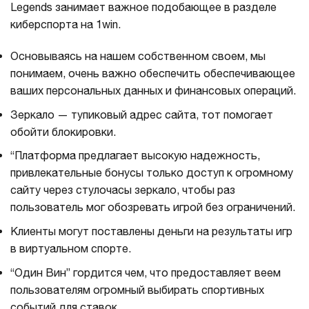
Legends занимает важное подобающее в разделе
киберспорта на 1win.
Основываясь на нашем собственном своем, мы
понимаем, очень важно обеспечить обеспечивающее
ваших персональных данных и финансовых операций.
Зеркало — тупиковый адрес сайта, тот помогает
обойти блокировки.
“Платформа предлагает высокую надежность,
привлекательные бонусы только доступ к огромному
сайту через стулочасы зеркало, чтобы раз
пользователь мог обозревать игрой без ограничений.
Клиенты могут поставлены деньги на результаты игр
в виртуальном спорте.
“Один Вин” гордится чем, что предоставляет веем
пользователям огромный выбирать спортивных
событий для ставок.