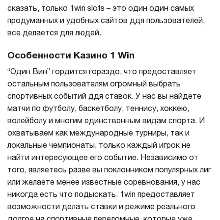
сказать, только 1win slots – это один один самых
продуманных и удобных сайтов ддя пользователей,
все делается для людей.
Особенности Казино 1 Win
“Один Вин” гордится гораздо, что предоставляет
остальным пользователям огромный выбрать
спортивных событий ддя ставок. У нас вы найдете
матчи по футболу, баскетболу, теннису, хоккею,
волейболу и многим единственным видам спорта. И
охватываем как международные турниры, так и
локальные чемпионаты, только каждый игрок не
найти интересующее его событие. Независимо от
того, являетесь разве вы поклонником популярных лиг
или желаете менее известные соревнования, у нас
никогда есть что подыскать. 1win предоставляет
возможности делать ставки и режиме реального
долгое на спортивные переломные, которые уже