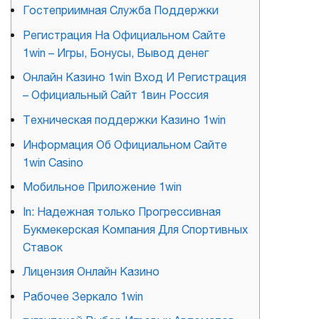
Гостеприимная Служба Поддержки
Регистрация На Официальном Сайте
1win – Игры, Бонусы, Вывод денег
Онлайн Казино 1win Вход И Регистрация
– Официальный Сайт 1вин Россия
Техническая поддержки Казино 1win
Информация Об Официальном Сайте
1win Casino
Мобильное Приложение 1win
In: Надежная только Прогрессивная
Букмекерская Компания Для Спортивных
Ставок
Лицензия Онлайн Казино
Рабочее Зеркало 1win