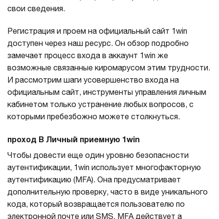
свои сведения.
Регистрация и проем на официальный сайт 1win
доступен через наш ресурс. Он обзор подробно
замечает процесс входа в аккаунт 1win же
возможные связанные киромарусом этим трудности.
И рассмотрим шаги усовершенство входа на
официальным сайт, инструменты управления личным
кабинетом только устранение любых вопросов, с
которыми пребезбожно можете столкнуться.
проход В Личный приемную 1win
Чтобы довести еще один уровню безопасности
аутентификации, 1win использует многофакторную
аутентификацию (MFA). Она предусматривает
дополнительную проверку, часто в виде уникального
кода, который возвращается пользователю по
электронной почте или SMS. MFA действует а