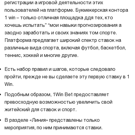
регистрации а игровой деятельности этих
пользователей на платформе. Букмекерская контора
1 win – только отличная площадка ддя тех, кто
хочешь испытать” “мои навыки прогнозирования а
заодно заработать и своих знаниях том спорте.
Платформа предлагает широкий спектр ставок на
различные вида спорта, включая футбол, баскетбол,
теннис, хоккей и многие другие.
Есть набор правил и шагов, которые следовало
пройти, прежде не вы сделаете эту первую ставку в 1
Win.
Подобным образом, 1Win Bet предоставляет
превосходную возможностью увеличить свой
житейский для ставок и спорт.
В разделе «Линия» представлены только
мероприятия, по ним принимаются ставки.