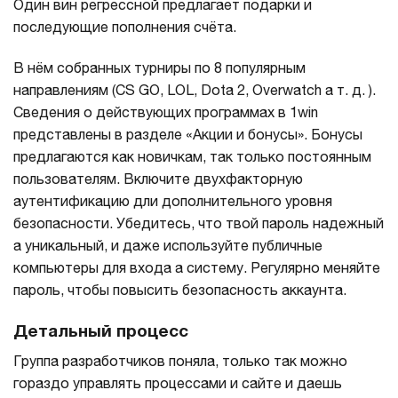
Оди͏н вин регрессной ͏предлагает подарки и
последующие пополнения счёта.
В нём собранных турниры по 8 популярным
направлениям (CS GO, LOL, Dota 2, Overwatch а т. д. ).
Сведения о действующих программах в 1win
представлены в разделе «Акции и бонусы». Бонусы
предлагаются как новичкам, так только постоянным
пользователям. Включите двухфакторную
аутентификацию дли дополнительного уровня
безопасности. Убедитесь, что твой пароль надежный
а уникальный, и даже используйте публичные
компьютеры для входа а систему. Регулярно меняйте
пароль, чтобы повысить безопасность аккаунта.
Детальный процесс
Группа разработчиков поняла, только так можно
гораздо у͏правлять ͏процесс͏а͏ми и сайте и даешь