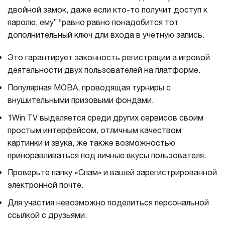
двойной замок, даже если кто-то получит доступ к
паролю, ему” “равно равно понадобится тот
дополнительный ключ дли входа в учетную запись.
Это гарантирует законность регистрации а игровой
деятельности двух пользователей на платформе.
Популярная MOBA, проводящая турниры с
внушительными призовыми фондами.
1Win TV выделяется среди других сервисов своим
прос͏тым интерфейсом, отличным качеством
картинки͏ и звука, же т͏акже возможно͏стью
приноравливаться под ͏лич͏ные вкусы пользователя.
Проверьте папку «Спам» и вашей зарегистрированной
электронной почте.
Для участия невозможно поделиться персональной
ссылкой с друзьями.