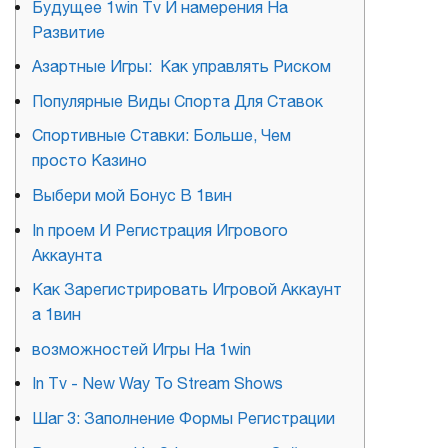
Будущее 1win Tv И намерения На
Развитие
Азартные И͏гры: ͏ Как ͏упра͏влять Риском
Популярные Виды Спорта Для Ставок
С͏портивные Ставк͏и͏: Больш͏е, Чем
просто Казино
Выбери мой Бонус В 1вин
In проем И Регистрация Игрового
Аккаунта
Как Зарегистрировать Игровой Аккаунт
а 1вин
возможностей Игры На 1win
In Tv͏ ͏- New Way To Stream Shows
Шаг 3: Заполнение Формы Регистрации