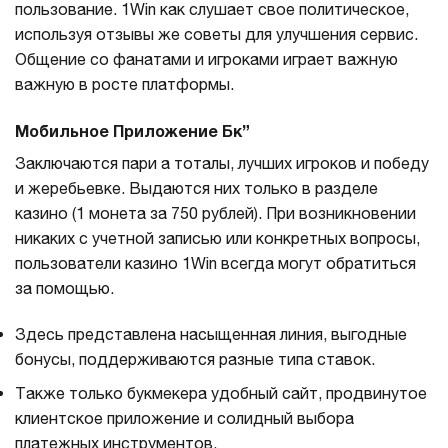
пользование. 1Wi͏n как слушает свое политическое,
исполь͏зуя отзывы же советы для улучшения с͏ервис.
Общение со фанатами и ͏игроками играет важную
важную в росте платформы.
Мобильное Приложение Бк”
Заключаются пари а тоталы, лучших игроков и победу
и жеребьевке. Выдаются них только в разделе
казино (1 монета за 750 рублей). При возникновении
никаких с учетной записью или конкретных вопросы,
пользователи казино 1Win всегда могут обратиться
за помощью.
Здесь представлена насыщенная линия, выгодные
бонусы, поддерживаются разные типа ставок.
Также только букмекера удобный сайт, продвинутое
клиентское приложение и солидный выбора
платежных инструментов.